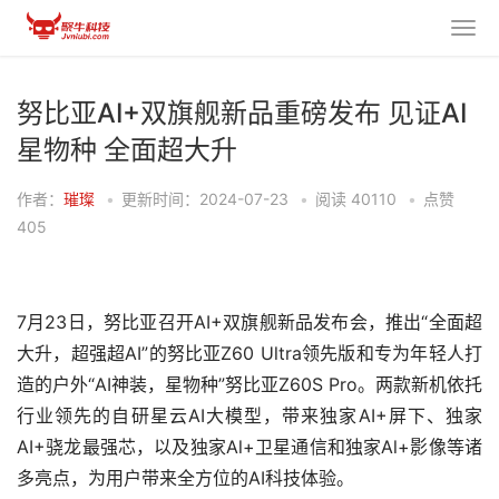
努比亚AI+双旗舰新品重磅发布 见证AI
星物种 全面超大升
作者：
璀璨
•
更新时间：2024-07-23
•
阅读
40110
•
点赞
405
7月23日，努比亚召开AI+双旗舰新品发布会，推出“全面超
大升，超强超AI”的努比亚Z60 Ultra领先版和专为年轻人打
造的户外“AI神装，星物种”努比亚Z60S Pro。两款新机依托
行业领先的自研星云AI大模型，带来独家AI+屏下、独家
AI+骁龙最强芯，以及独家Al+卫星通信和独家Al+影像等诸
多亮点，为用户带来全方位的AI科技体验。