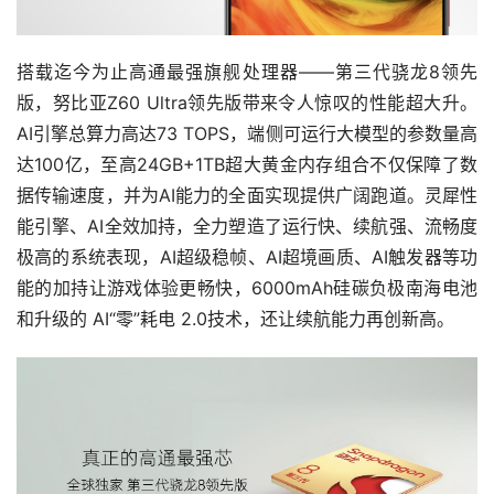
搭载迄今为止高通最强旗舰处理器——第三代骁龙8领先
版，努比亚Z60 Ultra领先版带来令人惊叹的性能超大升。
AI引擎总算力高达73 TOPS，端侧可运行大模型的参数量高
达100亿，至高24GB+1TB超大黄金内存组合不仅保障了数
据传输速度，并为AI能力的全面实现提供广阔跑道。灵犀性
能引擎、AI全效加持，全力塑造了运行快、续航强、流畅度
极高的系统表现，AI超级稳帧、AI超境画质、AI触发器等功
能的加持让游戏体验更畅快，6000mAh硅碳负极南海电池
和升级的 AI“零”耗电 2.0技术，还让续航能力再创新高。