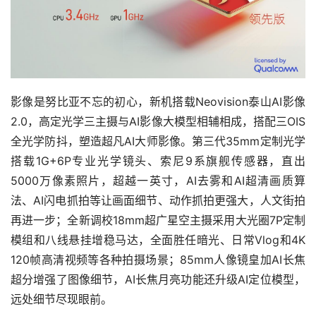
影像是努比亚不忘的初心，新机搭载Neovision泰山AI影像
2.0，高定光学三主摄与AI影像大模型相辅相成，搭配三OIS
全光学防抖，塑造超凡AI大师影像。第三代35mm定制光学
搭载1G+6P专业光学镜头、索尼9系旗舰传感器，直出
5000万像素照片，超越一英寸，AI去雾和AI超清画质算
法、AI闪电抓拍等让画面细节、动作抓拍更强大，人文街拍
再进一步；全新调校18mm超广星空主摄采用大光圈7P定制
模组和八线悬挂增稳马达，全面胜任暗光、日常Vlog和4K
120帧高清视频等各种拍摄场景；85mm人像镜皇加AI长焦
超分增强了图像细节，AI长焦月亮功能还升级AI定位模型，
远处细节尽现眼前。