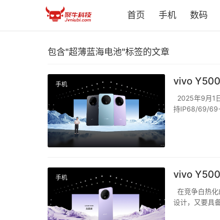
首页
手机
数码
包含"超薄蓝海电池"标签的文章
vivo 
手机
2025年9月1
持IP68/6
航耐用双灭霸”
等创新体验，致.
vivo 
手机
在竞争白热化
设计，又要具
方面精益求精。