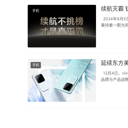
续航灭霸 钛
手机
2024年9月5
秉持着一颗为用户
上最大蓝海电池
领先体验。v...
延续东方美
手机
12月4日，vi
品牌与产品战略
然几天前vivo
令人惊喜。从海.