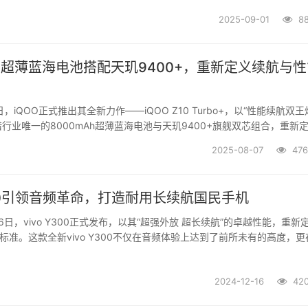
手机全能新纪元。经典设计，颜值与...
2025-09-01
88
Ah超薄蓝海电池搭配天玑9400+，重新定义续航与
日，iQOO正式推出其全新力作——iQOO Z10 Turbo+，以“性能续航双王
行业唯一的8000mAh超薄蓝海电池与天玑9400+旗舰双芯组合，重新
续航与性能标准。该机首销售价2199元起，国补后到手价仅需1869.15
2025-08-07
476
能...
Y300引领音频革命，打造耐用长续航国民手机
16日，vivo Y300正式发布，以其“超强外放 超长续航”的卓越性能，重新
新标准。这款全新vivo Y300不仅在音频体验上达到了前所未有的高度，更
、屏幕显示等方面展现了旗舰级别的实力。全新发布的vivo Y300，提供
..
2024-12-16
420