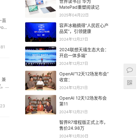
世界读书日 华为
MatePad重塑阅读记
2025年04月22日
一直
容声冰箱摘得“人民匠心产
vo史
品奖”，引领健康
多行业
2024年12月27日
81
2024联想天禧生态大会：
开启一体多端”
2024年12月27日
OpenAI“12天12场发布会”
，兼
收官：
置。虽
2024年12月21日
点依然
OpenAI 12天12场发布会
第11
23
2024年12月21日
智界R7增程版正式上市，
售价24.98万
2024年12月20日