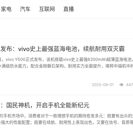
家电
汽车
互联网
直播
Y500发布：vivo史上最强蓝海电池，续航耐用双灭霸
日，vivo Y500正式发布，该机搭载vivo史上最强8200mAh超薄蓝海电
9/69+满级防水能力，配合金刚磐石架构，耐用实力全面提升，堪称中端机中的
。vivo Y500同时拥有旗舰级外观设计、360穿墙天线，以及全景环绕立
..
2025-09-01
447
Y500：国民神机，开启手机全能新纪元
的手机市场中，消费者对于一款理想手机的期待愈发多元：既要有出众的
备强大的性能配置；既要在续航、耐用性上表现出色，又要在信号、音质
而 vivo Y500 的横空出世，无疑精准击中了消费者的这些痛点，以“国