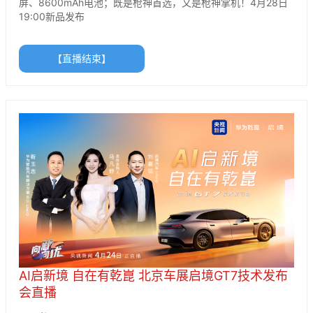
屏、8600mAh电池；既是枪神首选，又是枪神掌机！4月28日
19:00新品发布
【直播结束】
AI启新境 自在有乾崑 北京车展启境GT7技术发布
会直播