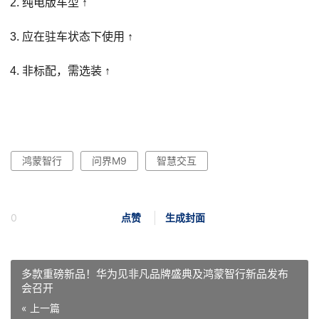
纯电版车型
↑
应在驻车状态下使用
↑
非标配，需选装
↑
鸿蒙智行
问界M9
智慧交互
0
点赞
生成封面
多款重磅新品！华为见非凡品牌盛典及鸿蒙智行新品发布
会召开
« 上一篇