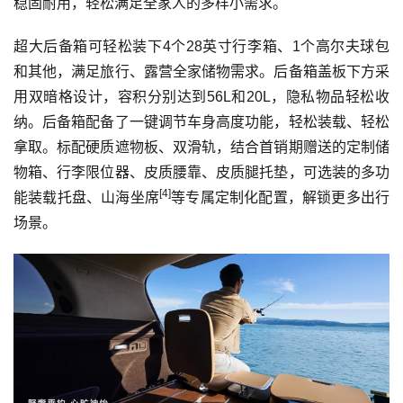
稳固耐用，轻松满足全家人的多样小需求。
超大后备箱可轻松装下4个28英寸行李箱、1个高尔夫球包
和其他，满足旅行、露营全家储物需求。后备箱盖板下方采
用双暗格设计，容积分别达到56L和20L，隐私物品轻松收
纳。后备箱配备了一键调节车身高度功能，轻松装载、轻松
拿取。标配硬质遮物板、双滑轨，结合首销期赠送的定制储
物箱、行李限位器、皮质腰靠、皮质腿托垫，可选装的多功
[4]
能装载托盘、山海坐席
等专属定制化配置，解锁更多出行
场景。