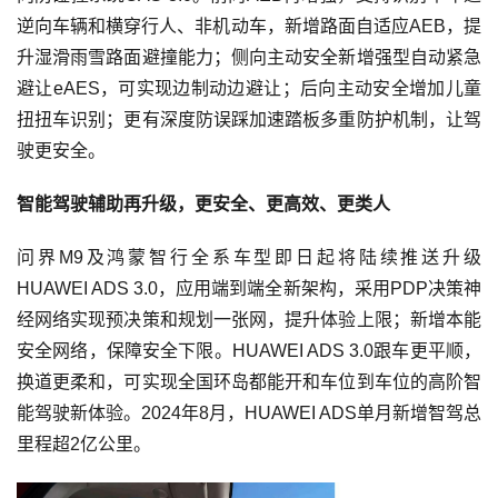
逆向车辆和横穿行人、非机动车，新增路面自适应AEB，提
升湿滑雨雪路面避撞能力；侧向主动安全新增强型自动紧急
避让eAES，可实现边制动边避让；后向主动安全增加儿童
扭扭车识别；更有深度防误踩加速踏板多重防护机制，让驾
驶更安全。
智能驾驶辅助再升级，更安全、更高效、更类人
问界M9及鸿蒙智行全系车型即日起将陆续推送升级
HUAWEI ADS 3.0，应用端到端全新架构，采用PDP决策神
经网络实现预决策和规划一张网，提升体验上限；新增本能
安全网络，保障安全下限。HUAWEI ADS 3.0跟车更平顺，
换道更柔和，可实现全国环岛都能开和车位到车位的高阶智
能驾驶新体验。2024年8月，HUAWEI ADS单月新增智驾总
里程超2亿公里。