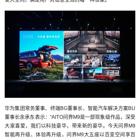
华为集团常务董事、终端BG董事长、智能汽车解决方案BU
董事长余承东表示：“AITO问界M9是一部现象级作品，深受
大家喜爱，我们以科技豪华，带来新的豪华。今天问界M9
智能再升级、体验再升级，问界M9大五座以百变空间享百