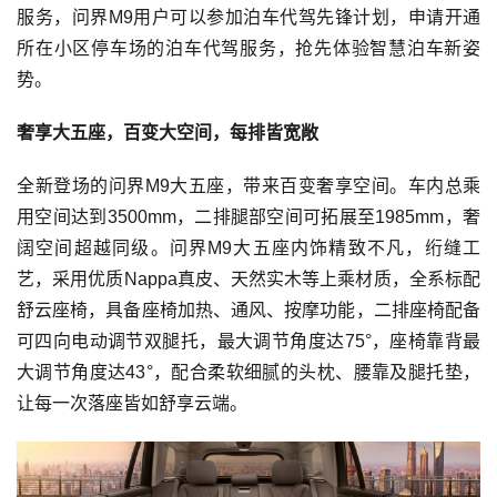
服务，问界M9用户可以参加泊车代驾先锋计划，申请开通
所在小区停车场的泊车代驾服务，抢先体验智慧泊车新姿
势。
奢享大五座，百变大空间，每排皆宽敞
全新登场的问界M9大五座，带来百变奢享空间。车内总乘
用空间达到3500mm，二排腿部空间可拓展至1985mm，奢
阔空间超越同级。问界M9大五座内饰精致不凡，绗缝工
艺，采用优质Nappa真皮、天然实木等上乘材质，全系标配
舒云座椅，具备座椅加热、通风、按摩功能，二排座椅配备
可四向电动调节双腿托，最大调节角度达75°，座椅靠背最
大调节角度达43°，配合柔软细腻的头枕、腰靠及腿托垫，
让每一次落座皆如舒享云端。