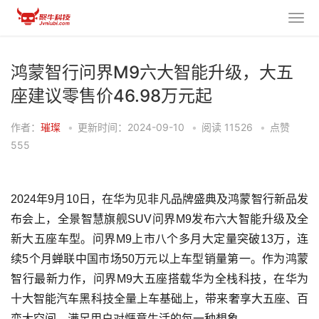
鸿蒙智行问界M9六大智能升级，大五
座建议零售价46.98万元起
作者：
璀璨
•
更新时间：2024-09-10
•
阅读
11526
•
点赞
555
2024年9月10日，在华为见非凡品牌盛典及鸿蒙智行新品发
布会上，全景智慧旗舰SUV问界M9发布六大智能升级及全
新大五座车型。问界M9上市八个多月大定量突破13万，连
续5个月蝉联中国市场50万元以上车型销量第一。作为鸿蒙
智行最新力作，问界M9大五座搭载华为全栈科技，在华为
十大智能汽车黑科技全量上车基础上，带来奢享大五座、百
变大空间，满足用户对惬意生活的每一种想象。