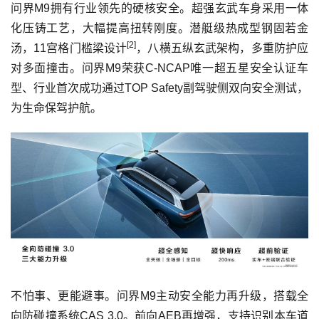
问界M9拥有行业领先的硬核安全。超强玄武车身采用一体
化压铸工艺，大幅提高扭转刚度。潜艇级热成型钢固若金
[2]
汤，11宫格门槛梁设计
，八横五纵玄武架构，多重防护应
对多面撞击。问界M9荣获C-NCAP唯一超五星安全认证车
型、行业首次成功通过TOP Safety副驾驶侧双向安全测试，
为生命保驾护航。
不怕事、更能避事。问界M9主动安全能力再升级，搭载全
向防碰撞系统CAS 3.0。前向AEB再增强，支持识别本车道