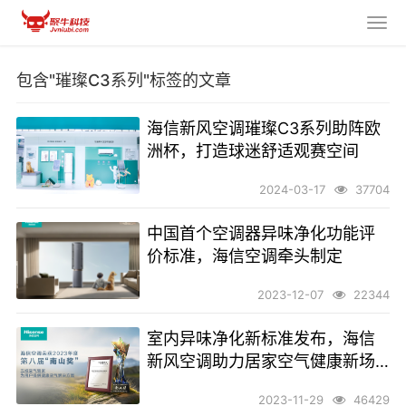
包含"璀璨C3系列"标签的文章
海信新风空调璀璨C3系列助阵欧
洲杯，打造球迷舒适观赛空间
2024-03-17
37704
中国首个空调器异味净化功能评
价标准，海信空调牵头制定
2023-12-07
22344
室内异味净化新标准发布，海信
新风空调助力居家空气健康新场
景
2023-11-29
46429