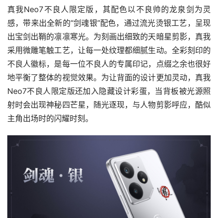
真我Neo7不良人限定版，其配色以不良帅的龙泉剑为灵
感，带来出全新的“剑魂银”配色，通过流光烫银工艺，呈现
出宝剑出鞘的凛凛寒光。为刻画出细致的天暗星剪影，真我
采用微雕笔触工艺，让每一处纹理都细腻生动。全彩刻印的
不良人徽标，是每一位不良人的专属印记，点缀之余也很好
地平衡了整体的视觉效果。为让背面的设计更加灵动，真我
Neo7不良人限定版还加入隐藏设计彩蛋，当背板被光源照
射时会出现神秘四芒星，随光逐现，与人物剪影呼应，酷似
主角出场时的闪耀时刻。