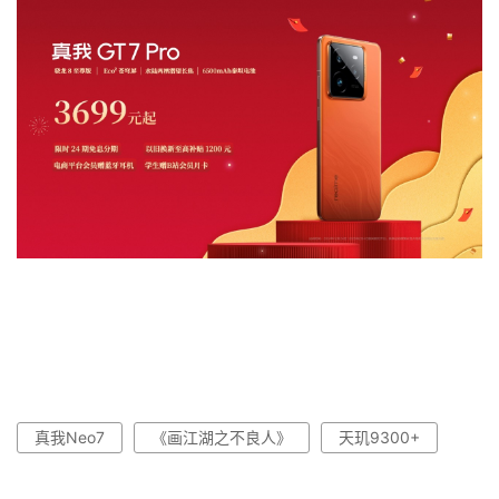
真我Neo7
《画江湖之不良人》
天玑9300+