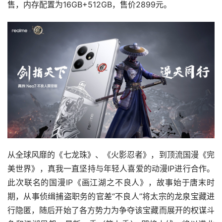
售，内存配置为16GB+512GB，售价2899元。
从全球风靡的《七龙珠》、《火影忍者》，到顶流国漫《完
美世界》，真我一直坚持与年轻人喜爱的动漫IP进行合作。
此次联名的国漫IP《画江湖之不良人》，故事始于唐末时
期，从事侦缉捕盗职务的官差“不良人”将太宗的龙泉宝藏进
行隐匿，随后开始了各方势力为争夺该宝藏而展开的权谋斗