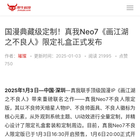
国漫典藏级定制！真我Neo7《画江湖
之不良人》限定礼盒正式发布
作者：
璀璨
•
更新时间：2025-01-03
•
阅读
21995
•
点赞
750
2025年1月3日—中国·深圳
—真我联手顶级国漫IP《画江湖
之不良人》带来重磅联名之作——真我Neo7不良人限定
版，其以不良帅天暗星人物IP、不良帅面具、不良人徽标为
核心元素，从外观到系统主题、UI动效进行全量定制，并精
心设计了限定礼盒套装和定制周边。目前，真我Neo7不良
人限定版已于1月3日16:30开启预售，1月6日20:00正式开