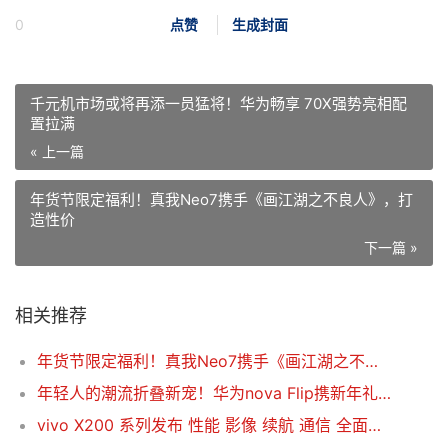
0
点赞
生成封面
千元机市场或将再添一员猛将！华为畅享 70X强势亮相配
置拉满
« 上一篇
年货节限定福利！真我Neo7携手《画江湖之不良人》，打
造性价
下一篇 »
相关推荐
年货节限定福利！真我Neo7携手《画江湖之不良人》，打造性价比之王
年轻人的潮流折叠新宠！华为nova Flip携新年礼遇惊喜来袭
vivo X200 系列发布 性能 影像 续航 通信 全面超越