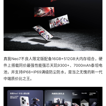
真我Neo7不良人限定版配备16GB+512GB大内存组合，硬
件上搭载同价最强性能强芯天玑9300+、7000mAh泰坦电
池，并支持IP68+IP69满级防尘防水，是当之无愧的新一代
中端质价比之王。