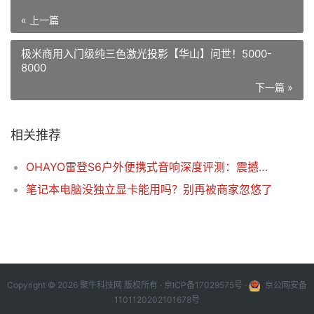
« 上一篇
极米商用入门级纯三色激光投影【华山】问世！5000-
8000
下一篇 »
相关推荐
OHAYO雷登S6户外便携式音响深度评测：震撼音质，全场景音乐伴侣
笔记本电脑没独立显卡能用吗？别再被商家忽悠了
Copyright © 2026 聚牛科技网 版权所有 ·
京ICP备17029575号
·
京公网安备
1101120202101678号