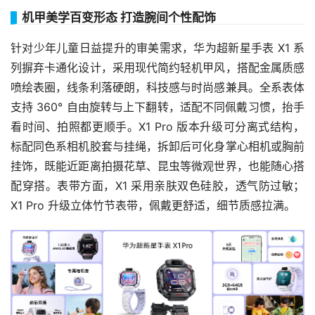
机甲美学百变形态 打造腕间个性配饰
针对少年儿童日益提升的审美需求，华为超新星手表 X1 系
列摒弃卡通化设计，采用现代简约轻机甲风，搭配金属质感
喷绘表圈，线条利落硬朗，科技感与时尚感兼具。全系表体
支持 360° 自由旋转与上下翻转，适配不同佩戴习惯，抬手
看时间、拍照都更顺手。X1 Pro 版本升级可分离式结构，
标配同色系相机胶套与挂绳，拆卸后可化身掌心相机或胸前
挂饰，既能近距离拍摄花草、昆虫等微观世界，也能随心搭
配穿搭。表带方面，X1 采用亲肤双色硅胶，透气防过敏；
X1 Pro 升级立体竹节表带，佩戴更舒适，细节质感拉满。