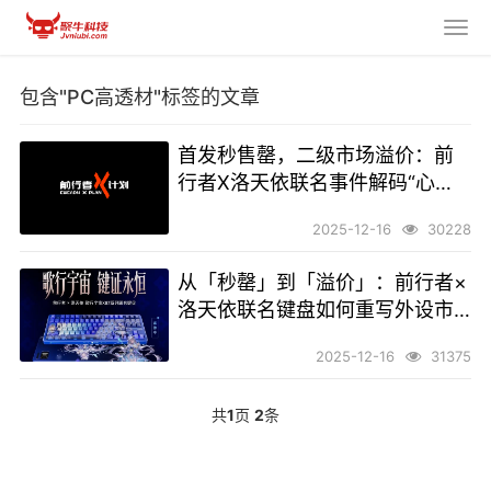
包含"PC高透材"标签的文章
首发秒售罄，二级市场溢价：前
行者X洛天依联名事件解码“心价
比”时代的品牌升维
2025-12-16
30228
从「秒罄」到「溢价」：前行者×
洛天依联名键盘如何重写外设市
场规则
2025-12-16
31375
共
1
页
2
条