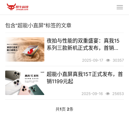
包含"超能小直屏"标签的文章
夜拍与性能的双重盛宴：真我15
系列三款新机正式发布，首销
1199元起
2025-09-17
30357
超能小直屏真我15T正式发布，首
销1199元起
2025-09-16
25653
共
1
页
2
条