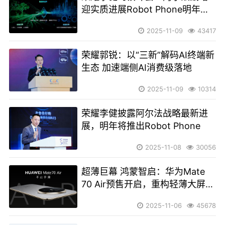
迎实质进展Robot Phone明年亮
相
2025-11-09
43417
荣耀郭锐：以“三新”解码AI终端新
生态 加速端侧AI消费级落地
2025-11-09
10314
荣耀李健披露阿尔法战略最新进
展，明年将推出Robot Phone
2025-11-08
30056
超薄巨幕 鸿蒙智启：华为Mate
70 Air预售开启，重构轻薄大屏新
范式
2025-11-06
45678