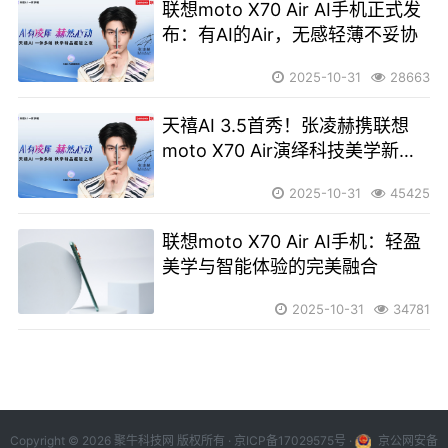
联想moto X70 Air AI手机正式发
布：有AI的Air，无感轻薄不妥协
2025-10-31
28663
天禧AI 3.5首秀！张凌赫携联想
moto X70 Air演绎科技美学新境
界
2025-10-31
45425
联想moto X70 Air AI手机：轻盈
美学与智能体验的完美融合
2025-10-31
34781
Copyright © 2026 聚牛科技网 版权所有 ·
京ICP备17029575号
·
京公网安备