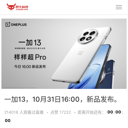
一加13，10月31日16:00，新品发布。
00
00
214018
人观看过直播
•
点赞
17232
•
距离开始还有：
:
:
00