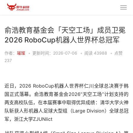
俞浩教育基金会「天空工场」成员卫冕
2026 RoboCup机器人世界杯总冠军
作者：
璀璨
•
更新时间：2026-07-06
•
阅读
43988
•
点赞
237
近日，2026 RoboCup机器人世界杯仁川全球总决赛于韩
国正式落幕。俞浩教育基金会2026“天空工场”计划支持的
两支高校队伍，在本届赛事中取得优异成绩：清华大学火神
队斩获人形机器人足球大型组（Large Division）全球总冠
军，浙江大学ZJUNlict