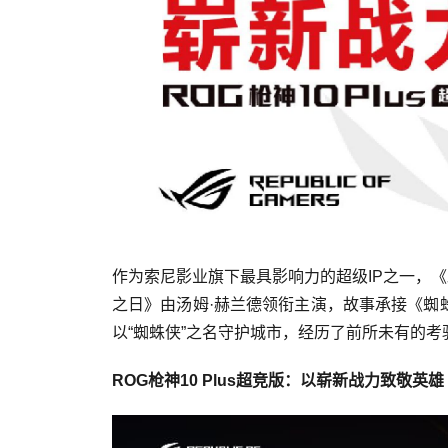
作为索尼影业旗下最具影响力的超级IP之一，
之日》由汤姆·赫兰德领衔主演，故事承接《蜘
以“蜘蛛侠”之名守护城市，经历了前所未有的
ROG枪神10 Plus超竞版：以崭新战力致敬英雄