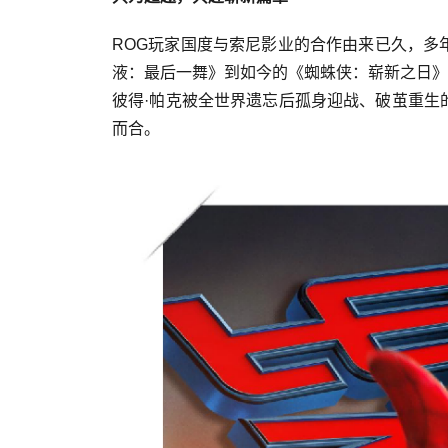
ROG玩家国度与索尼影业的合作由来已久，多
液：最后一舞》到如今的《蜘蛛侠：崭新之日》
彼得·帕克被全世界遗忘后孤身迎战、破茧重生
而合。