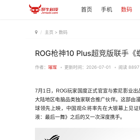
首页
手机
数码
主页
>
数码
ROG枪神10 Plus超竞版联
作者：
璀璨
•
更新时间：2026-07-01
•
阅读
8897
7月1日，ROG玩家国度正式官宣与索尼影业
大陆地区电脑品类独家联合推广伙伴。这部由漫
球领先上映，中国观众将率先在大银幕上见证
液：最后一舞》之后的又一次深度携手。