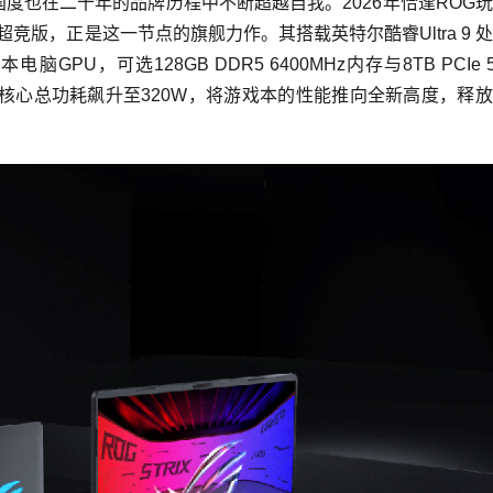
度也在二十年的品牌历程中不断超越自我。2026年恰逢ROG
s超竞版，正是这一节点的旗舰力作。其搭载英特尔酷睿Ultra 9 
笔记本电脑GPU，可选128GB DDR5 6400MHz内存与8TB PCIe 5
，核心总功耗飙升至320W，将游戏本的性能推向全新高度，释