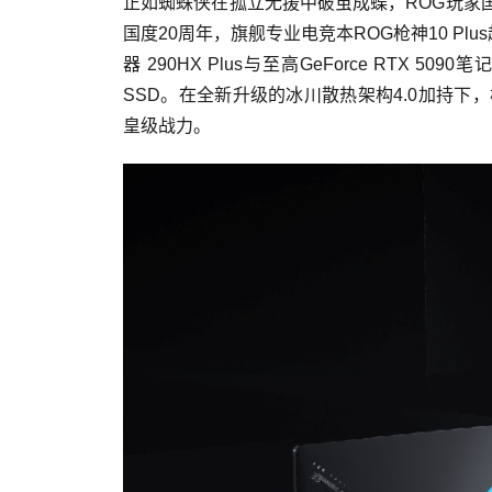
正如蜘蛛侠在孤立无援中破茧成蝶，ROG玩家国
国度20周年，旗舰专业电竞本ROG枪神10 Plu
器 290HX Plus与至高GeForce RTX 5090
SSD。在全新升级的冰川散热架构4.0加持下
皇级战力。