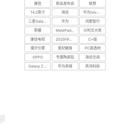
康佳
新品发布会
联想
14.2英寸
海信
华为nova Flip
三星Galaxy S25 Edge
华为
鸿蒙智行
荣耀
MatePad Pro
沙利文大奖
康佳电视
2025FIFA世俱杯
C+级
潮汐引擎
星纪魅族
PC高透材
OPPO
专属陶瓷铝
海信空调
Galaxy Z Flip7
华为商城
商汤科技