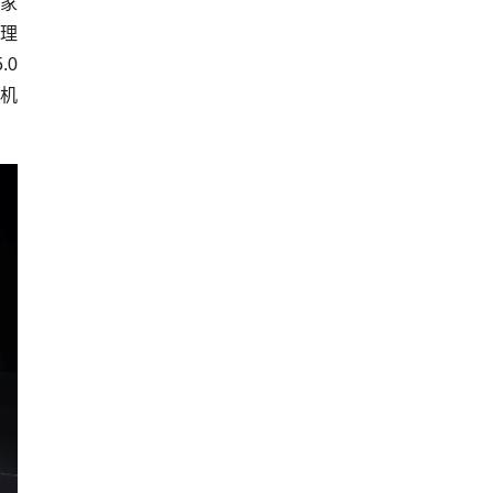
玩家
处理
.0
放机