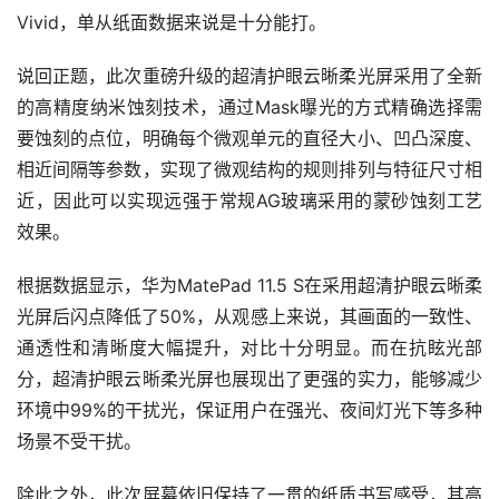
Vivid，单从纸面数据来说是十分能打。
说回正题，此次重磅升级的超清护眼云晰柔光屏采用了全新
的高精度纳米蚀刻技术，通过Mask曝光的方式精确选择需
要蚀刻的点位，明确每个微观单元的直径大小、凹凸深度、
相近间隔等参数，实现了微观结构的规则排列与特征尺寸相
近，因此可以实现远强于常规AG玻璃采用的蒙砂蚀刻工艺
效果。
根据数据显示，华为MatePad 11.5 S在采用超清护眼云晰柔
光屏后闪点降低了50%，从观感上来说，其画面的一致性、
通透性和清晰度大幅提升，对比十分明显。而在抗眩光部
分，超清护眼云晰柔光屏也展现出了更强的实力，能够减少
环境中99%的干扰光，保证用户在强光、夜间灯光下等多种
场景不受干扰。
除此之外，此次屏幕依旧保持了一贯的纸质书写感受，其高